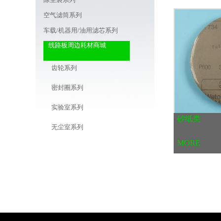
空气滤筒系列
车载/机器用/油用滤芯系列
线路板周边耗材商城
齿轮系列
密封圈系列
实验室系列
砂纸类
无尘室系列
MORE
修补系列
刀具系列
刮胶系列
湿度卡干燥剂