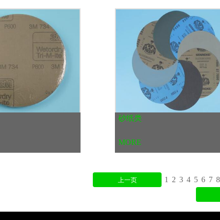
砂纸类
MORE
1
2
3
4
5
6
7
8
上一页