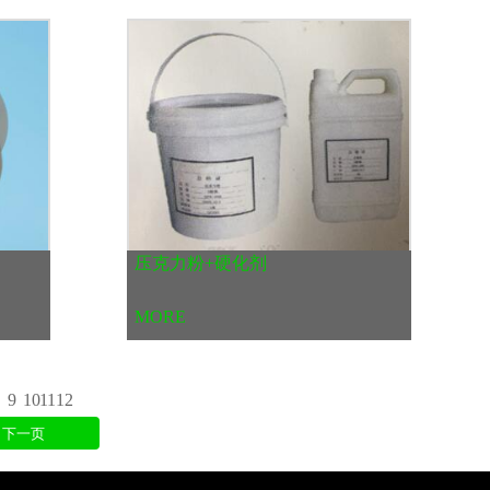
压克力粉+硬化剂
MORE
9
10
11
12
下一页